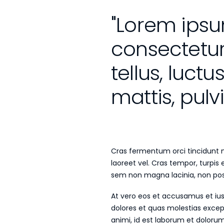
"Lorem ipsu
consectetur 
tellus, luct
mattis, pulv
Cras fermentum orci tincidunt ma
laoreet vel. Cras tempor, turpis 
sem non magna lacinia, non p
At vero eos et accusamus et ius
dolores et quas molestias except
animi, id est laborum et doloru