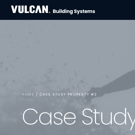
HOME
CASE STUDY PROPERTY #2
C
a
s
e
S
t
u
d