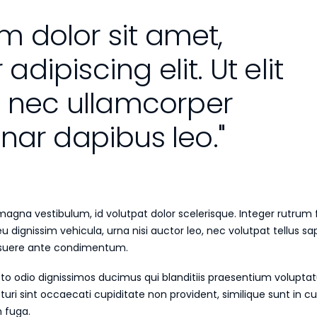
m dolor sit amet,
adipiscing elit. Ut elit
us nec ullamcorper
inar dapibus leo."
gna vestibulum, id volutpat dolor scelerisque. Integer rutrum fe
eu dignissim vehicula, urna nisi auctor leo, nec volutpat tellus 
osuere ante condimentum.
to odio dignissimos ducimus qui blanditiis praesentium voluptat
uri sint occaecati cupiditate non provident, similique sunt in cul
m fuga.