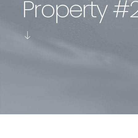
P
r
o
p
e
r
t
y
#