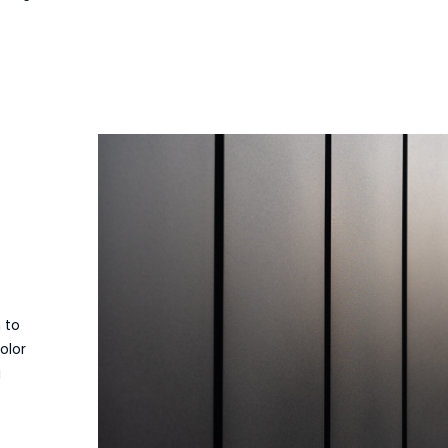
n to
olor
g