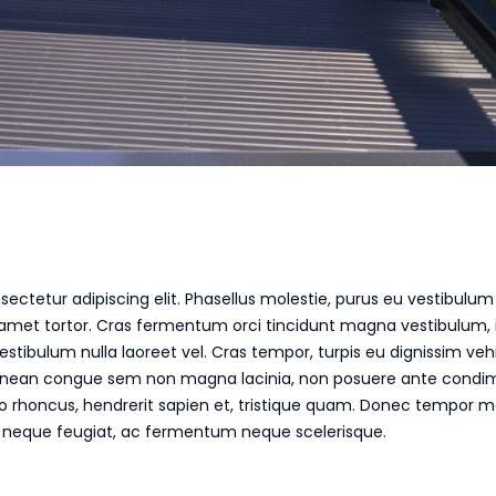
sectetur adipiscing elit. Phasellus molestie, purus eu vestibulu
sit amet tortor. Cras fermentum orci tincidunt magna vestibulum, i
vestibulum nulla laoreet vel. Cras tempor, turpis eu dignissim vehi
. Aenean congue sem non magna lacinia, non posuere ante cond
e leo rhoncus, hendrerit sapien et, tristique quam. Donec tempor
s neque feugiat, ac fermentum neque scelerisque.