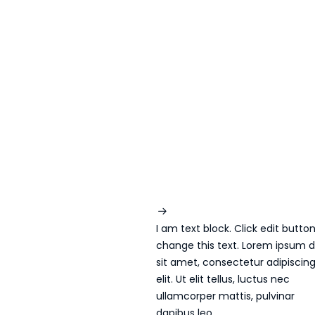
I am text block. Click edit butto
change this text. Lorem ipsum d
sit amet, consectetur adipiscin
elit. Ut elit tellus, luctus nec
ullamcorper mattis, pulvinar
dapibus leo.